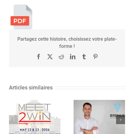
Partagez cette histoire, choisissez votre plate-
forme !
Facebook
X
Reddit
LinkedIn
Tumblr
Pinterest
Articles similaires
Brenus Pharma
annonce le
traitement des
premiers patients
dans son essai
MEET2WIN 2026
clinique de phase
– 11ème édition
I évaluant STC-