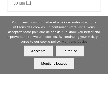
30 juin [...]
Pour mieux vous connaître et améliorer notre site, nous
utilisons des cookies. En continuant votre visite, vous
acceptez notre politique de cookie / To know you better and
improve our site, we use cookies. By continuing your visit, you
agree to our cookie policy.
Mentions légales
Rencontres Industries Bio-Santé Aquitaine
J'accepte
Je refuse
Euskadi
Agenda
Mentions légales
Rencontres Industries Bio-Santé
Aquitaine Euskadi
Le Basque Health Cluster (Euskadi) le Cluster