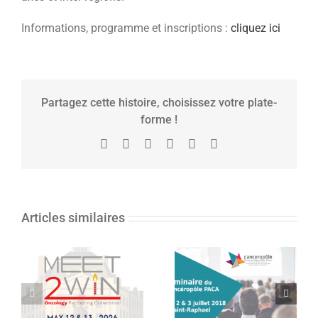
Informations, programme et inscriptions :
cliquez ici
Partagez cette histoire, choisissez votre plate-
forme !
Facebook
X
Reddit
LinkedIn
Tumblr
Pinterest
Articles similaires
Séminaire 2018
MEET2WIN 2026
du Canceropôle
– 11ème édition