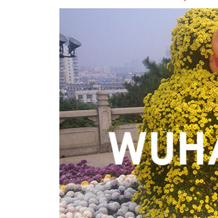
Voir
l'image
agrandie