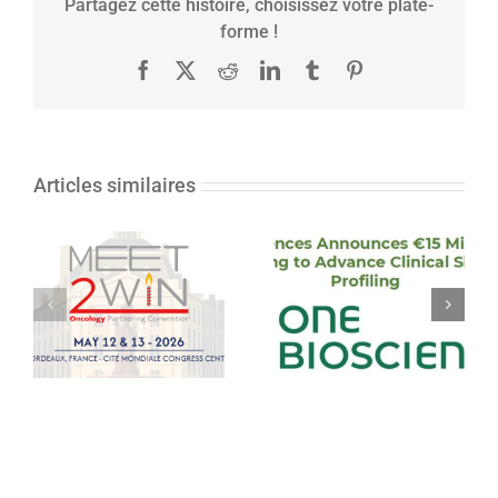
Partagez cette histoire, choisissez votre plate-
forme !
Facebook
X
Reddit
LinkedIn
Tumblr
Pinterest
Articles similaires
OneBiosciences
lève 15 millions
d’euros en série A
MEET2WIN 2026
pour pour faire
– 11ème édition
progresser le
profilage clinique
des cellules
uniques