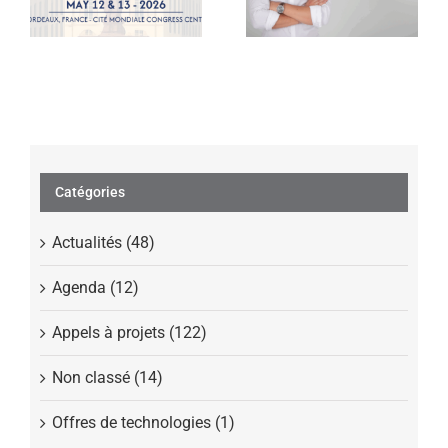
– 11ème édition
I évaluant STC-
1010, une
immunothérapie
de nouvelle
génération
Catégories
Actualités (48)
Agenda (12)
Appels à projets (122)
Non classé (14)
Offres de technologies (1)