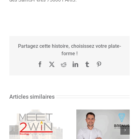
Partagez cette histoire, choisissez votre plate-
forme !
Facebook
X
Reddit
LinkedIn
Tumblr
Pinterest
Articles similaires
Brenus Pharma
annonce le
traitement des
premiers patients
dans son essai
MEET2WIN 2026
clinique de phase