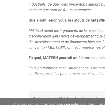
industriels. Ce que nous présentons aujourd’hui
patients que pour de futurs partenaires.
Quels sont, selon vous, les atouts de MATWI
MATWIN réunit les ingrédients de la réussite et 
d’accélérateur dans notre développement que d
de l’investissement et de financeurs bien sûr.
convention MEET2WIN ont récompensé nos effort
En quoi, MATWIN pourrait améliorer son acti
En la poursuivant, et en l’internationalisant t
soutiens possibles pour amener au chevet des 
Partagez cette histoire, choisissez votre p
Pour mieux vous connaître et améliorer notre site, nous utilis