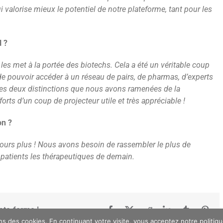
 valorise mieux le potentiel de notre plateforme, tant pour les
N ?
les met à la portée des biotechs. Cela a été un véritable coup
e pouvoir accéder à un réseau de pairs, de pharmas, d’experts
 Les deux distinctions que nous avons ramenées de la
s d’un coup de projecteur utile et très appréciable !
on ?
oujours plus ! Nous avons besoin de rassembler le plus de
patients les thérapeutiques de demain.
late-forme !
Facebook
X
Reddit
LinkedIn
Tumblr
Pint
ons des cookies. En continuant votre visite, vous acceptez notre politi