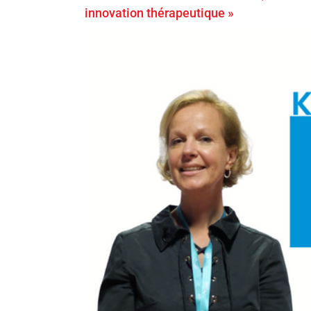
innovation thérapeutique »
Voir
l'image
agrandie