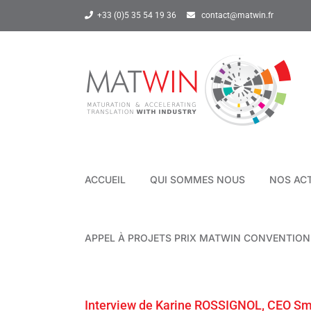
Passer
+33 (0)5 35 54 19 36
contact@matwin.fr
au
contenu
ACCUEIL
QUI SOMMES NOUS
NOS AC
APPEL À PROJETS PRIX MATWIN CONVENTIO
Interview de Karine ROSSIGNOL, CEO Sm