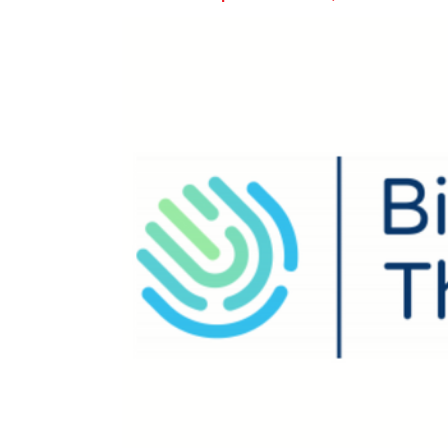
Voir
l'image
agrandie