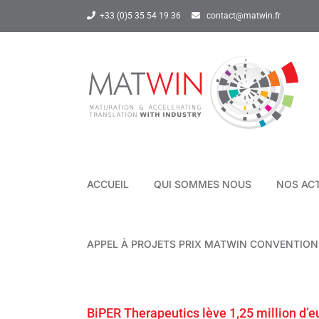
Passer
+33 (0)5 35 54 19 36
contact@matwin.fr
au
contenu
ACCUEIL
QUI SOMMES NOUS
NOS AC
APPEL À PROJETS PRIX MATWIN CONVENTIO
BiPER Therapeutics lève 1,25 million d’e