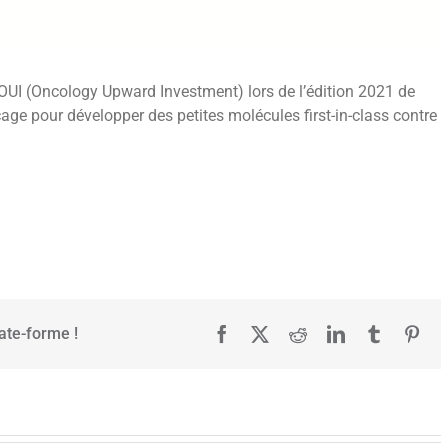
 OUI (Oncology Upward Investment) lors de l’édition 2021 de
e pour développer des petites molécules first-in-class contre
late-forme !
Facebook
X
Reddit
LinkedIn
Tumblr
Pint
Brenus
OneBiosciences
Pharma