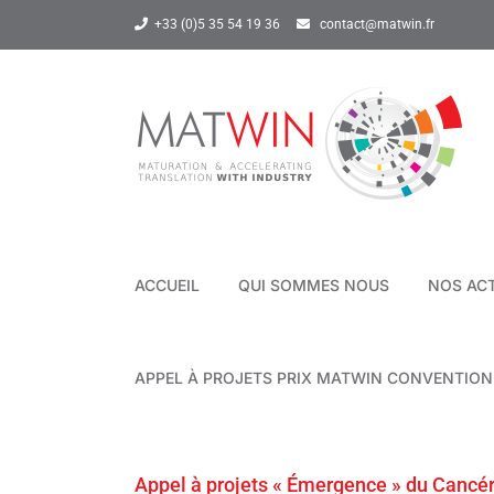
Passer
+33 (0)5 35 54 19 36
contact@matwin.fr
au
contenu
ACCUEIL
QUI SOMMES NOUS
NOS AC
APPEL À PROJETS PRIX MATWIN CONVENTIO
Appel à projets « Émergence » du Cancé