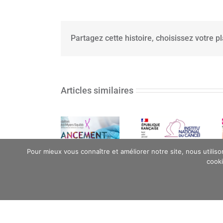
Partagez cette histoire, choisissez votre p
14e Appel à
Appel à
Articles similaires
projets de
projets
la
2025
Fondation
Projets «
Bristol
High Risk –
Myers
High Gain »
Pour mieux vous connaître et améliorer notre site, nous utilis
Squibb
de
cooki
pour la
recherche
recherche
en
en
cancérologie
Immuno-
pédiatrique
Oncologie
– INCa