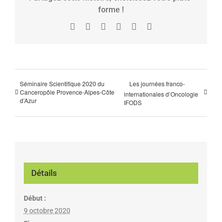
forme !
Facebook
X
Reddit
LinkedIn
Tumblr
Pinterest
Séminaire Scientifique 2020 du
Les journées franco-
Canceropôle Provence-Alpes-Côte
internationales d’Oncologie
d’Azur
IFODS
Détails
Début :
9 octobre 2020