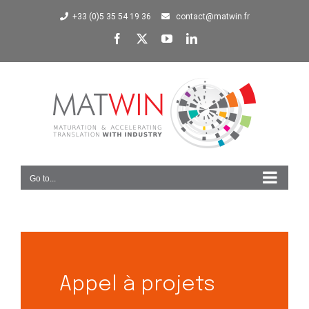
+33 (0)5 35 54 19 36
contact@matwin.fr
Go to...
Appel à projets