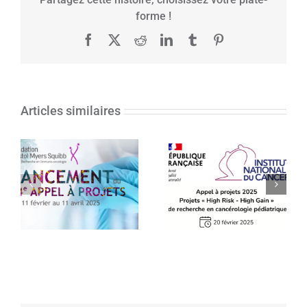
forme !
Facebook
X
Reddit
LinkedIn
Tumblr
Pinterest
Articles similaires
Appel à projets
14e Appel à
2025 Projets «
projets de la
High Risk – High
Fondation Bristol
Gain » de
Myers Squibb
recherche en
pour la recherche
cancérologie
en Immuno-
pédiatrique –
Oncologie
INCa