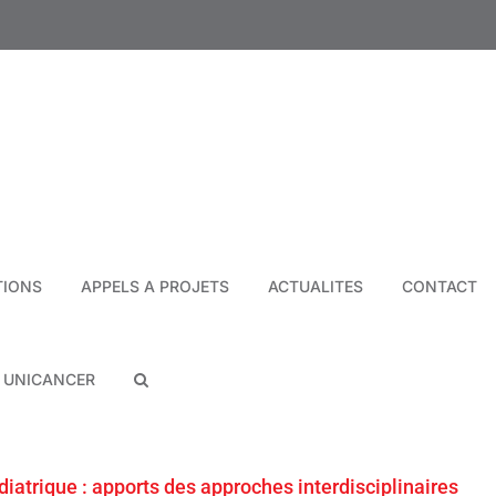
TIONS
APPELS A PROJETS
ACTUALITES
CONTACT
N UNICANCER
atrique : apports des approches interdisciplinaires