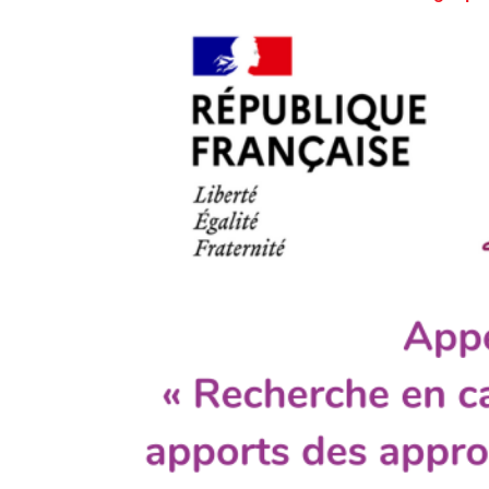
Voir
l'image
agrandie