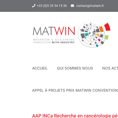
Passer
+33 (0)5 35 54 19 36
contact@matwin.fr
au
contenu
ACCUEIL
QUI SOMMES NOUS
NOS AC
APPEL À PROJETS PRIX MATWIN CONVENTIO
AAP INCa Recherche en cancérologie pédi