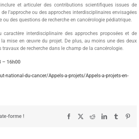
nclure et articuler des contributions scientifiques issues de
ts de l’approche ou des approches interdisciplinaires envisagées
ne ou des questions de recherche en cancérologie pédiatrique.
u caractère interdisciplinaire des approches proposées et de
s la mise en œuvre du projet. De plus, au moins une des deux
es travaux de recherche dans le champ de la cancérologie.
23 – 16h00
tut-national-du-cancer/Appels-a-projets/Appels-a-projets-en-
late-forme !
Facebook
X
Reddit
LinkedIn
Tumblr
Pint