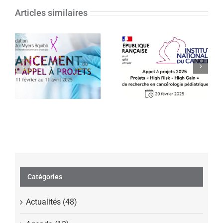
Articles similaires
Appel à projets
14e Appel à
2025 Projets «
projets de la
High Risk – High
Fondation Bristol
Gain » de
Myers Squibb
recherche en
pour la recherche
cancérologie
en Immuno-
pédiatrique –
Oncologie
INCa
Catégories
Actualités (48)