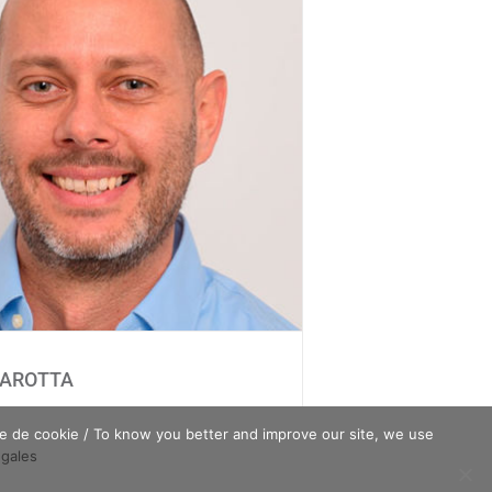
Sebastian CAROTTA
CAROTTA
que de cookie / To know you better and improve our site, we use
égales