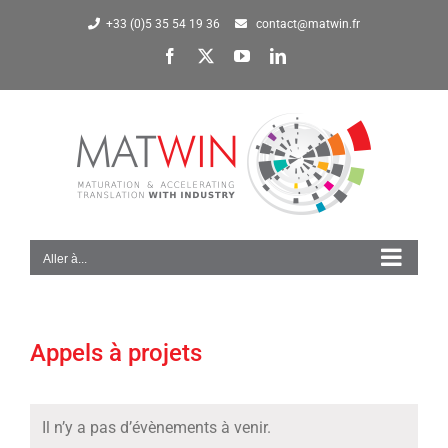
Passer
+33 (0)5 35 54 19 36
contact@matwin.fr
au
Facebook
X
YouTube
LinkedIn
contenu
Aller à...
Appels à projets
Il n’y a pas d’évènements à venir.