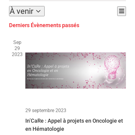
À venir
Navig
Liste
Naviga
de
Sélectionnez
par
vues
Derniers Évènements passés
une
consult
Évène
date.
Sep
29
2023
29 septembre 2023
In’CaRe : Appel à projets en Oncologie et
en Hématologie