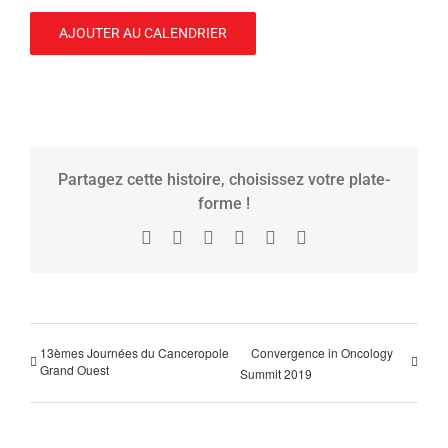
AJOUTER AU CALENDRIER
Partagez cette histoire, choisissez votre plate-
forme !
Facebook
X
Reddit
LinkedIn
Tumblr
Pinterest
13èmes Journées du Canceropole
Convergence in Oncology
Grand Ouest
Summit 2019