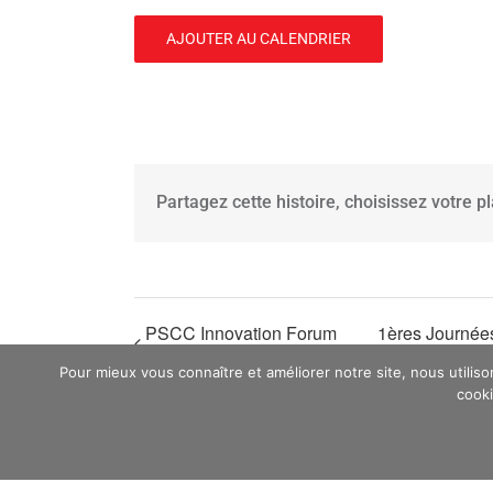
AJOUTER AU CALENDRIER
Partagez cette histoire, choisissez votre p
PSCC Innovation Forum
1ères Journée
2025
Cancéropôle Es
Pour mieux vous connaître et améliorer notre site, nous utilis
cooki