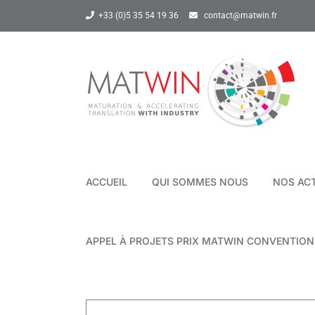
Passer
+33 (0)5 35 54 19 36
contact@matwin.fr
au
contenu
ACCUEIL
QUI SOMMES NOUS
NOS AC
APPEL À PROJETS PRIX MATWIN CONVENTIO