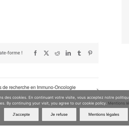
late-forme !
Facebook
X
Reddit
LinkedIn
Tumblr
Pinterest
s de recherche en Immuno-Oncologie
t
ons des cookies. En continuant votre visite, vous acceptez notre politi
es. By continuing your visit, you agree to our cookie policy.
Mentions l
J'accepte
Je refuse
Mentions légales
MATWIN Copyright 2022 | All Rights Reserved | Powered by
Argonautt
|
Imprint